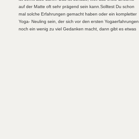
auf der Matte oft sehr prägend sein kann.
Solltest Du schon
mal solche Erfahrungen gemacht haben oder ein kompletter
Yoga- Neuling sein, der sich vor den ersten Yogaerfahrungen
noch ein wenig zu viel Gedanken macht, dann gibt es etwas
für Dich – Strala Yoga. Dieser Yogastil lässt Dir genügend
Raum, genau dort zu beginnen, wo Du gerade stehst.
NICHTS TUN IST BESSER, ALS MIT
VIEL MÜHE NICHTS SCHAFFEN.
Strala Yoga legt den Fokus darauf, dass Du Dich in jedem
Moment Deiner Yogamatte so gut wie möglich fühlst. Deine
Aufmerksamkeit wird darauf gelenkt, dass jederzeit
genügend Raum für tiefe Ein – und lange Ausatmungen
bleibt. Wenn das erfordert, dass Du langsamer übst oder
eine Bewegung weniger intensiv ausführst, dann wird Dir