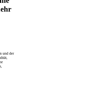
ine
mehr
on und der
ität,
ne
n,