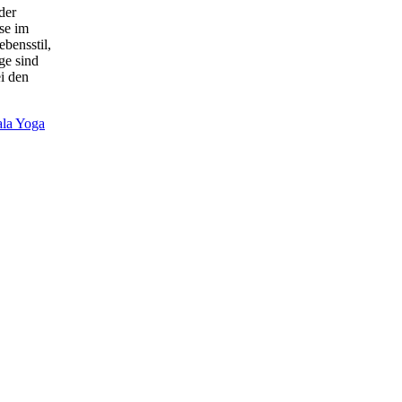
der
se im
bensstil,
ge sind
ei den
ala Yoga