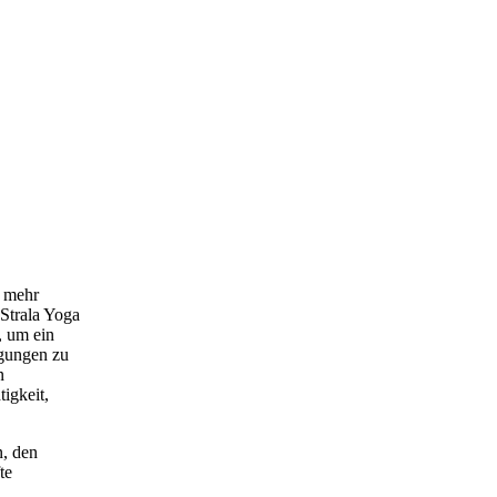
r mehr
 Strala Yoga
, um ein
egungen zu
n
tigkeit,
n, den
te