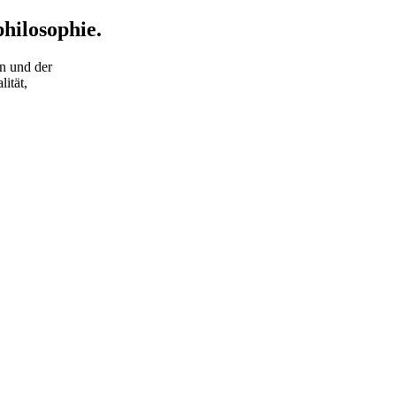
hilosophie.
on und der
ität,