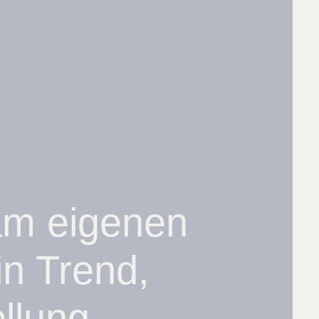
 am eigenen
in Trend,
llung.