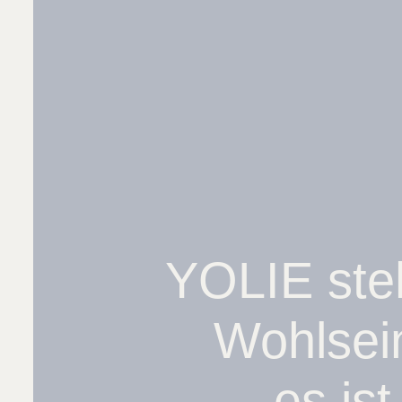
YOLIE steh
Wohlsein
es is