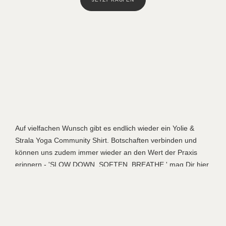
Auf vielfachen Wunsch gibt es endlich wieder ein Yolie &
Strala Yoga Community Shirt. Botschaften verbinden und
können uns zudem immer wieder an den Wert der Praxis
erinnern - 'SLOW DOWN. SOFTEN. BREATHE.' mag Dir hier
und da eine kleine Erinnerungshilfe sein, um wieder in eine
gute Verbindung zu Dir kommen. Es ist ein Akt der
Gemeinschaft, denn umso besser Du Dich im Dich selbst
kümmerst, umso mehr Kraft und Energie entsteht für andere
Menschen.